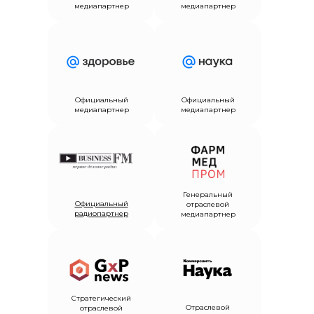
медиапартнер
медиапартнер
Официальный
Официальный
медиапартнер
медиапартнер
Генеральный
Официальный
отраслевой
радиопартнер
медиапартнер
Стратегический
Отраслевой
отраслевой