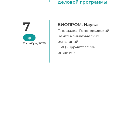
деловой программы
7
БИОПРОМ. Наука
Площадка: Геленджикский
центр климатических
ср
испытаний
Октябрь, 2026
НИЦ «Курчатовский
институт»