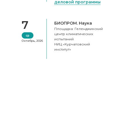
деловой программы
7
БИОПРОМ. Наука
Площадка: Геленджикский
центр климатических
ср
испытаний
Октябрь, 2026
НИЦ «Курчатовский
институт»