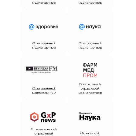
медиапартнер
медиапартнер
Официальный
Официальный
медиапартнер
медиапартнер
Генеральный
Официальный
отраслевой
радиопартнер
медиапартнер
Стратегический
Отраслевой
отраслевой